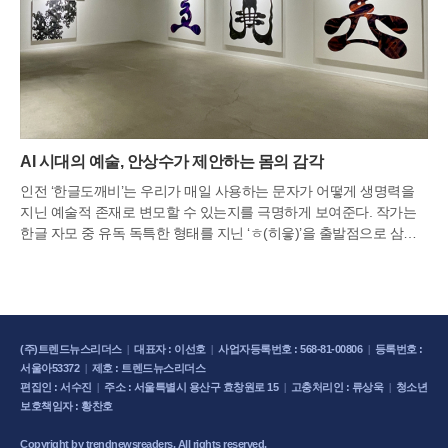
AI 시대의 예술, 안상수가 제안하는 몸의 감각
인전 ‘한글도깨비’는 우리가 매일 사용하는 문자가 어떻게 생명력을
지닌 예술적 존재로 변모할 수 있는지를 극명하게 보여준다. 작가는
한글 자모 중 유독 독특한 형태를 지닌 ‘ㅎ(히읗)’을 출발점으로 삼아,
한국인에게 친숙하면서도 신비로운 존재인 도깨비를 탄생시켰다. 이
번 전시는 문자의 네모틀을 깨뜨렸던 안상수체 이후, 그가 지속해온
문자 구조에 대한 탐구가 도달한 새로운 지점을 조명한다.전시의 서
막을 여는 첫 번째 섹션에서는 ‘ㅎ’에서 파생된 다채로운 도깨비 연작
과 드로잉이 관람객을 맞이한다. 작가에게 ‘ㅎ’은 스스로 변하지 않으
(주)트렌드뉴스리더스
|
대표자 : 이선호
|
사업자등록번호 : 568-81-00806
|
등록번호 :
면서 다른 존재를 변화시키는 촉매제와 같은 존재다. 세계 어느 문자
서울아53372
|
제호 : 트렌드뉴스리더스
에서도 찾아볼 수 없는 이 독특한 형상은 작가의 상상력과 결합하여
편집인 : 서수진
|
주소 : 서울특별시 용산구 효창원로 15
|
고충처리인 : 류상욱
|
청소년
회화와 조각을 넘나드는 생명체로 거듭난다. 이어지는 두 번째 섹션
보호책임자 : 황찬호
‘날개’에서는 안상수 조형 세계의 정수를 보여주는 대표작들이 전시되
어, 그가 평생에 걸쳐 구축해온 문자 추상의 궤적을 한눈에 조망할 수
Copyright by trendnewsreaders. All rights reserved.