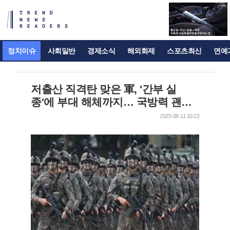
정치이슈
사회일반
경제소식
해외화제
스포츠최신
연예
저출산 직격탄 맞은 軍, '간부 실
종'에 부대 해체까지… 국방력 괜찮
나?
2025-08-11 10:22