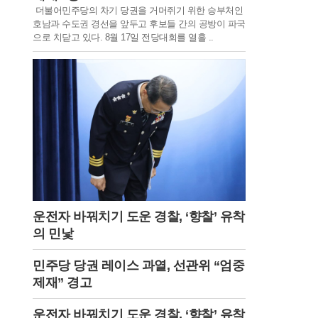
더불어민주당의 차기 당권을 거머쥐기 위한 승부처인
호남과 수도권 경선을 앞두고 후보들 간의 공방이 파국
으로 치닫고 있다. 8월 17일 전당대회를 열흘 ..
운전자 바꿔치기 도운 경찰, ‘향찰’ 유착
의 민낯
민주당 당권 레이스 과열, 선관위 “엄중
제재” 경고
운전자 바꿔치기 도운 경찰, ‘향찰’ 유착