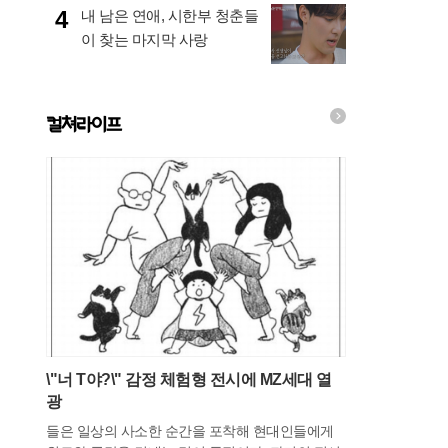
4
내 남은 연애, 시한부 청춘들
이 찾는 마지막 사랑
컬쳐라이프
\"너 T야?\" 감정 체험형 전시에 MZ세대 열
광
들은 일상의 사소한 순간을 포착해 현대인들에게