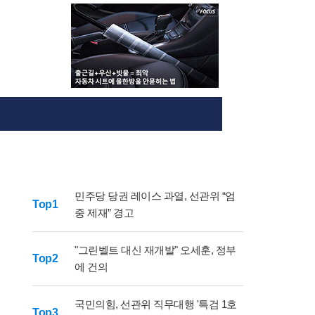
민주당 당권 레이스 과열, 선관위 “엄
Top1
중 제재” 경고
"그린벨트 대신 재개발" 오세훈, 정부
Top2
에 건의
국민의힘, 선관위 직무대행 '특검 1호
Top3