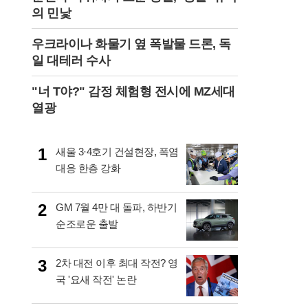
의 민낯
우크라이나 화물기 옆 폭발물 드론, 독
일 대테러 수사
"너 T야?" 감정 체험형 전시에 MZ세대
열광
1
새울 3·4호기 건설현장, 폭염
대응 한층 강화
2
GM 7월 4만 대 돌파, 하반기
순조로운 출발
3
2차 대전 이후 최대 작전? 영
국 '요새 작전' 논란