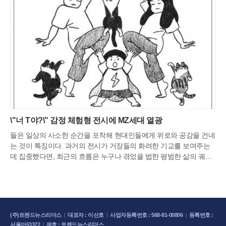
\"너 T야?\" 감정 체험형 전시에 MZ세대 열광
들은 일상의 사소한 순간을 포착해 현대인들에게 위로와 공감을 건네
는 것이 특징이다. 과거의 전시가 거장들의 화려한 기교를 보여주는
데 집중했다면, 최근의 흐름은 누구나 겪었을 법한 평범한 삶의 궤적
을 예술의 영역으로 끌어올리는 데 주력한다. 관람객들은 작가의 연
습장이나 연출된 일상 사진을 통해 자신의 삶을 투영하며 깊은 유대
감을 형성하고 있다.부산 동구 좌천동 문화플랫폼에서 열리는 '재수
의 연습장: 재수 좋은 날'은 26만 구독자를 보유한 만화가 재수의 창작
세계를 집대성했다. 전시장 입구부터 작가의 고백이 담긴 말 구름이
(주)트렌드뉴스리더스
|
대표자 : 이선호
|
사업자등록번호 : 568-81-00806
|
등록번호 :
배치되어 관람객들을 친근하게 맞이하며 작가가 평범한 관찰자에서
서울아53372
|
제호 : 트렌드뉴스리더스