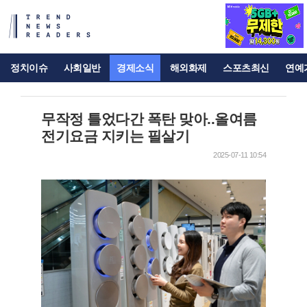
정치이슈
사회일반
경제소식
해외화제
스포츠최신
연예
무작정 틀었다간 폭탄 맞아..올여름
전기요금 지키는 필살기
2025-07-11 10:54