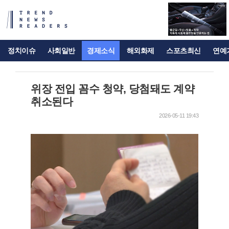
정치이슈
사회일반
경제소식
해외화제
스포츠최신
연예
위장 전입 꼼수 청약, 당첨돼도 계약
취소된다
2026-05-11 19:43