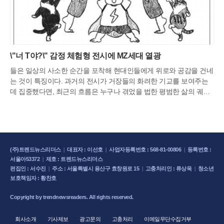
\"너 T야?\" 감정 체험형 전시에 MZ세대 열광
들은 일상의 사소한 순간을 포착해 현대인들에게 위로와 공감을 건네
는 것이 특징이다. 과거의 전시가 거장들의 화려한 기교를 보여주는
데 집중했다면, 최근의 흐름은 누구나 겪었을 법한 평범한 삶의 궤적
을 예술의 영역으로 끌어올리는 데 주력한다. 관람객들은 작가의 연
습장이나 연출된 일상 사진을 통해 자신의 삶을 투영하며 깊은 유대
감을 형성하고 있다.부산 동구 좌천동 문화플랫폼에서 열리는 '재수
의 연습장: 재수 좋은 날'은 26만 구독자를 보유한 만화가 재수의 창작
세계를 집대성했다. 전시장 입구부터 작가의 고백이 담긴 말 구름이
(주)트렌드뉴스리더스
|
대표자 : 이선호
|
사업자등록번호 : 568-81-00806
|
등록번호 :
배치되어 관람객들을 친근하게 맞이하며 작가가 평범한 관찰자에서
서울아53372
|
제호 : 트렌드뉴스리더스
인기 작가로 성장하기까지의 과정을 가감 없이 보여준다. 수백 점에
편집인 : 서수진
|
주소 : 서울특별시 용산구 효창원로 15
|
고충처리인 : 류상욱
|
청소년
달하는 드로잉과 낙서들은 연애의 설렘부터 육아의 고단함, 반려동물
보호책임자 : 황찬호
과의 행복한 시간까지 우리 삶의 단편들을 절묘하게 묘사한다. 작가
가 한 장의 완성본을 위해 거쳐온 수많은 연습의 흔적들은 치열한 일
Copyright by trendnewsreaders. All rights reserved.
상을 살아가는 이들에게 묵직한 울림을 준다.해운대 신세계갤러리에
서는 일본 크리에이티브 그룹 엔타쿠 프로듀스가 기획한 감정 체험형
회사소개
기사제보
광고문의
고충처리
이메일무단수집거부