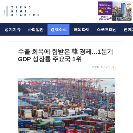
정치이슈
사회일반
경제소식
해외화제
스포츠최신
연예
수출 회복에 힘받은 韓 경제…1분기
GDP 성장률 주요국 1위
2026-05-12 10:35