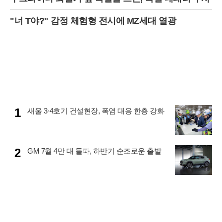
"너 T야?" 감정 체험형 전시에 MZ세대 열광
1
새울 3·4호기 건설현장, 폭염 대응 한층 강화
2
GM 7월 4만 대 돌파, 하반기 순조로운 출발