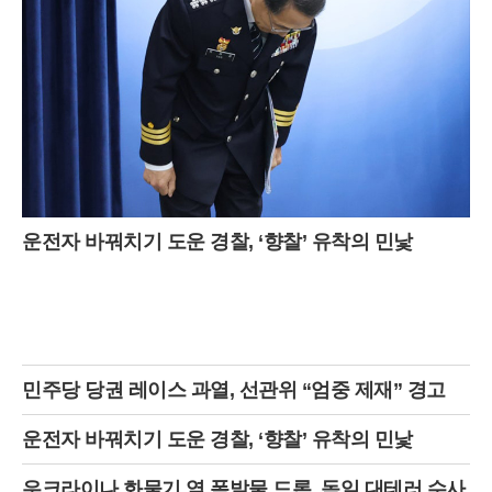
운전자 바꿔치기 도운 경찰, ‘향찰’ 유착의 민낯
민주당 당권 레이스 과열, 선관위 “엄중 제재” 경고
운전자 바꿔치기 도운 경찰, ‘향찰’ 유착의 민낯
우크라이나 화물기 옆 폭발물 드론, 독일 대테러 수사